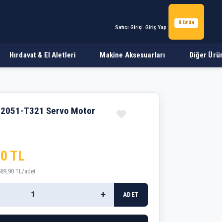
0 ürün
Satıcı Girişi
Giriş Yap
Hırdavat & El Aletleri
Makine Aksesuarları
Diğer Ürü
-2051-T321 Servo Motor
90 TL
589,90 TL/adet
+
ADET