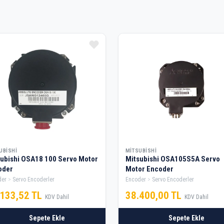
UBISHI
MITSUBISHI
ubishi OSA18 100 Servo Motor
Mitsubishi OSA105S5A Servo
oder
Motor Encoder
der
Servo Encoderler
Encoder
Servo Encoderler
.133,52 TL
38.400,00 TL
KDV Dahil
KDV Dahil
Sepete Ekle
Sepete Ekle