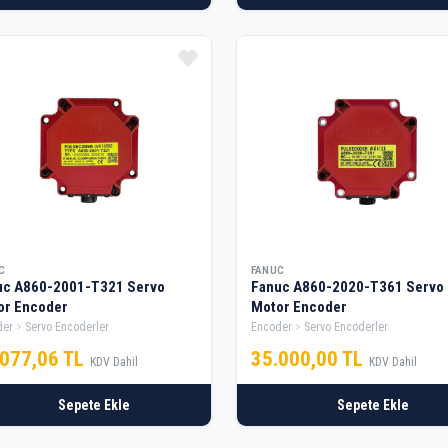
C
FANUC
uc A860-2001-T321 Servo
Fanuc A860-2020-T361 Servo
or Encoder
Motor Encoder
der
Servo Encoderler
Encoder
Servo Encoderler
.077,06 TL
35.000,00 TL
KDV Dahil
KDV Dahil
Sepete Ekle
Sepete Ekle