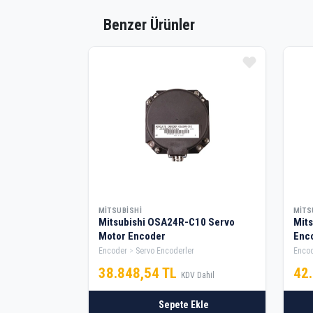
Benzer Ürünler
MITSUBISHI
MITS
Mitsubishi OSA24R-C10 Servo
Mits
Motor Encoder
Enc
Encoder
Servo Encoderler
Enco
38.848,54 TL
42
KDV Dahil
Sepete Ekle