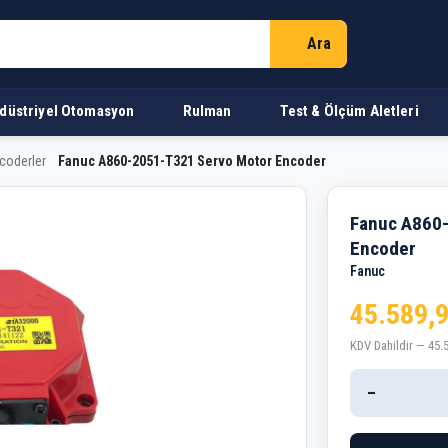
Ara
düstriyel Otomasyon
Rulman
Test & Ölçüm Aletleri
coderler
Fanuc A860-2051-T321 Servo Motor Encoder
21 Servo Motor Encoder
Fanuc A860
Encoder
Fanuc
45.589,
KDV Dahildir — 45.
−