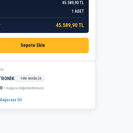
45.589,90 TL
1
ADET
45.589,90 TL
r
Sepete Ekle
ISI
TRONİK
YENI MAĞAZA
,0
(1 mağaza değerlendirmesi)
ağazaya Git