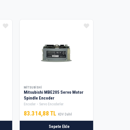
MITSUBISHI
Mitsubishi MBE205 Servo Motor
Spindle Encoder
Encoder
Servo Encoderler
83.314,88 TL
KDV Dahil
Sepete Ekle