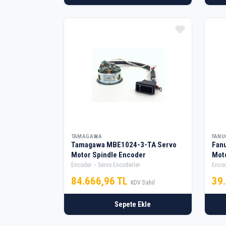
TAMAGAWA
FANU
Tamagawa MBE1024-3-TA Servo
Fan
Motor Spindle Encoder
Mot
Encoder
Servo Encoderler
Enco
84.666,96 TL
39
KDV Dahil
Sepete Ekle