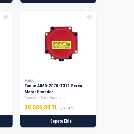
FANUC
Fanuc A860-2070-T371 Servo
Motor Encoder
Encoder
Servo Encoderler
38.086,80 TL
KDV Dahil
Sepete Ekle