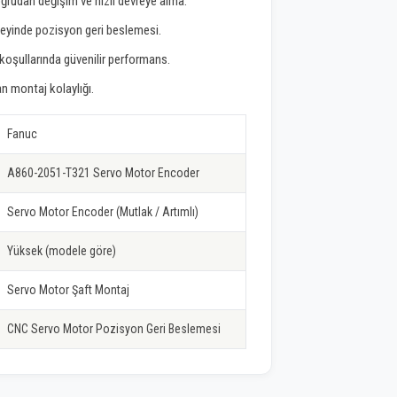
ğrudan değişim ve hızlı devreye alma.
zeyinde pozisyon geri beslemesi.
 koşullarında güvenilir performans.
 montaj kolaylığı.
Fanuc
A860-2051-T321 Servo Motor Encoder
Servo Motor Encoder (Mutlak / Artımlı)
Yüksek (modele göre)
Servo Motor Şaft Montaj
CNC Servo Motor Pozisyon Geri Beslemesi