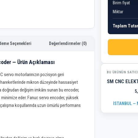
Birim fiyat
Miktar
Toplam Tuta
deme Seçenekleri
Değerlendirmeler (0)
oder — Ürün Açıklaması
BU ÜRÜNÜN SATIC
 servo motorlarınızın pozisyon geri
SM CNC ELEK
 hareketlerinde mikron düzeyinde hassasiyet
yla doğrudan değişim imkânı sunan bu encoder,
5
ni minimize eder. Fanuc servo encoder, yüksek
İSTANBUL — M
h çalışma koşullarında uzun ömürlü performans