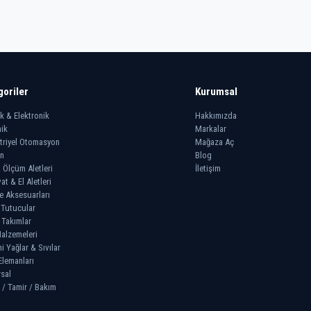
goriler
Kurumsal
ik & Elektronik
Hakkımızda
ik
Markalar
triyel Otomasyon
Mağaza Aç
n
Blog
 Ölçüm Aletleri
İletişim
at & El Aletleri
e Aksesuarları
 Tutucular
 Takımlar
alzemeleri
 Yağlar & Sıvılar
Elemanları
sal
 / Tamir / Bakım