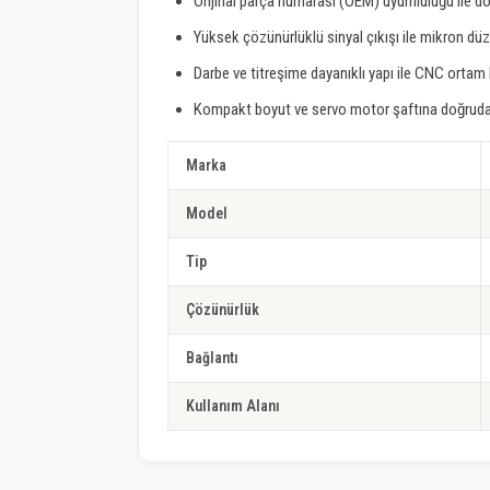
Orijinal parça numarası (OEM) uyumluluğu ile do
Yüksek çözünürlüklü sinyal çıkışı ile mikron dü
Darbe ve titreşime dayanıklı yapı ile CNC ortam
Kompakt boyut ve servo motor şaftına doğrudan
Marka
Model
Tip
Çözünürlük
Bağlantı
Kullanım Alanı