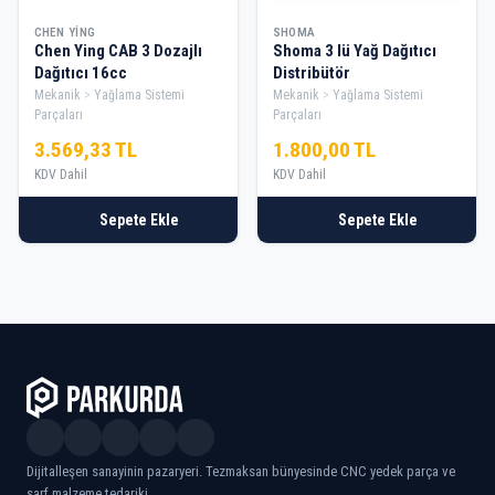
CHEN YING
SHOMA
Chen Ying CAB 3 Dozajlı
Shoma 3 lü Yağ Dağıtıcı
Dağıtıcı 16cc
Distribütör
Mekanik
Yağlama Sistemi
Mekanik
Yağlama Sistemi
Parçaları
Parçaları
3.569,33 TL
1.800,00 TL
KDV Dahil
KDV Dahil
Sepete Ekle
Sepete Ekle
Dijitalleşen sanayinin pazaryeri. Tezmaksan bünyesinde CNC yedek parça ve
sarf malzeme tedariki.