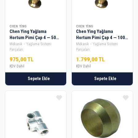
CHEN YING
CHEN YING
Chen Ying Yağlama
Chen Ying Yağlama
Hortum Pimi Çap 4 — 50
Hortum Pimi Çap 4 — 100
Adet
Adet
Mekanik
Yağlama Sistemi
Mekanik
Yağlama Sistemi
Parçaları
Parçaları
975,00 TL
1.799,00 TL
KDV Dahil
KDV Dahil
Sepete Ekle
Sepete Ekle