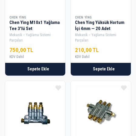
CHEN YING
CHEN YING
Chen Ying M10x1 Yağlama
Chen Ying Yüksük Hortum
Tee 3'lü Set
İçi 4mm — 20 Adet
Mekanik
Yağlama Sistemi
Mekanik
Yağlama Sistemi
Parçaları
Parçaları
750,00 TL
210,00 TL
KDV Dahil
KDV Dahil
Sepete Ekle
Sepete Ekle