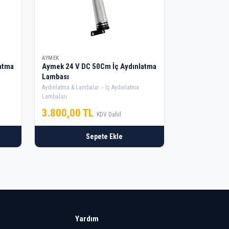
AYMEK
atma
Aymek 24 V DC 50Cm İç Aydınlatma
Lambası
Aydınlatma & Lambalar
İç Aydınlatma
Lambaları
3.800,00 TL
KDV Dahil
Sepete Ekle
Yardım