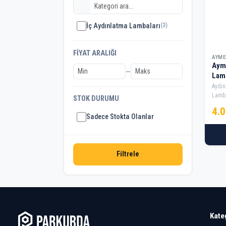
İç Aydınlatma Lambaları
(3)
FIYAT ARALIĞI
AYME
Aym
—
Lam
Aydın
Lamba
STOK DURUMU
4.
Sadece Stokta Olanlar
Filtrele
Kate