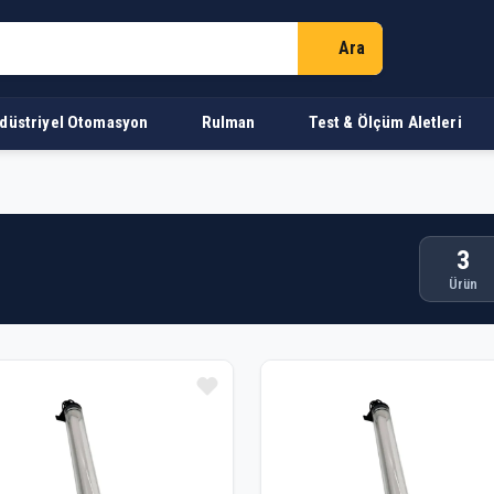
Ara
düstriyel Otomasyon
Rulman
Test & Ölçüm Aletleri
3
Ürün
n Listesi