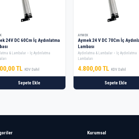
K
AYMEK
ek 24V DC 60Cm İç Aydınlatma
Aymek 24 V DC 70Cm İç Aydınl
bası
Lambası
latma & Lambalar
İç Aydınlatma
Aydınlatma & Lambalar
İç Aydınlatma
ları
Lambaları
000,00 TL
4.800,00 TL
KDV Dahil
KDV Dahil
Sepete Ekle
Sepete Ekle
goriler
Kurumsal