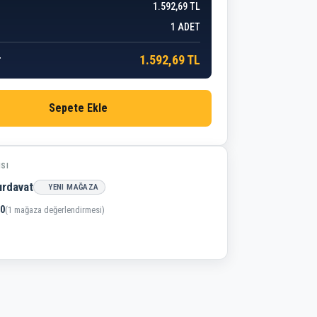
1.592,69 TL
1
ADET
1.592,69 TL
r
Sepete Ekle
ISI
ırdavat
YENI MAĞAZA
,0
(1 mağaza değerlendirmesi)