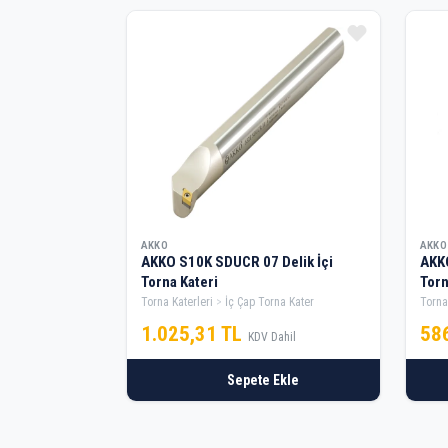
AKKO
AKKO
AKKO S10K SDUCR 07 Delik İçi
AKKO
Torna Kateri
Torn
Torna Katerleri
İç Çap Torna Kater
Torna
1.025,31 TL
58
KDV Dahil
Sepete Ekle