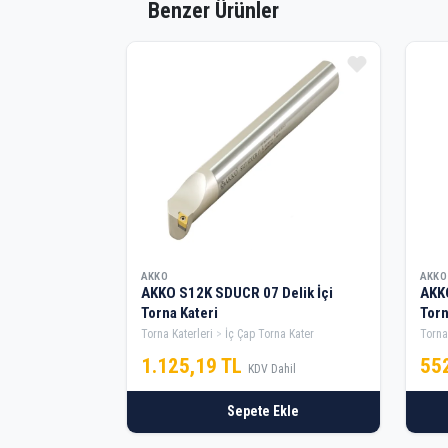
Benzer Ürünler
AKKO
AKKO
AKKO S12K SDUCR 07 Delik İçi
AKKO
Torna Kateri
Torn
Torna Katerleri
İç Çap Torna Kater
Torna
1.125,19 TL
55
KDV Dahil
Sepete Ekle