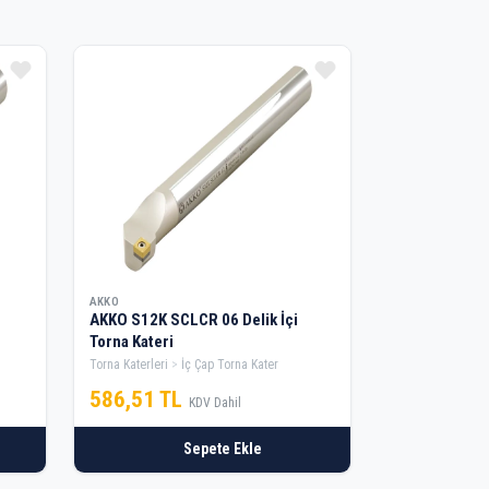
AKKO
AKKO S12K SCLCR 06 Delik İçi
Torna Kateri
Torna Katerleri
İç Çap Torna Kater
586,51 TL
KDV Dahil
Sepete Ekle