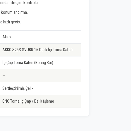
rında titreşim kontrolü.
uç konumlandırma.
e hızlı geçiş.
Akko
AKKO S25S SVUBR 16 Delik İçi Torna Kateri
İç Çap Torna Kateri (Boring Bar)
—
Sertleştirilmiş Çelik
CNC Torna İç Çap / Delik İşleme