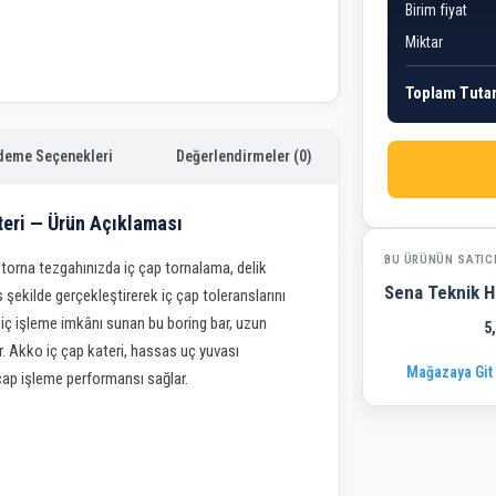
Birim fiyat
Miktar
Toplam Tuta
deme Seçenekleri
Değerlendirmeler (0)
teri — Ürün Açıklaması
BU ÜRÜNÜN SATIC
torna tezgahınızda iç çap tornalama, delik
Sena Teknik H
şekilde gerçekleştirerek iç çap toleranslarını
 iç işleme imkânı sunan bu boring bar, uzun
5
r. Akko iç çap kateri, hassas uç yuvası
Mağazaya Git
 çap işleme performansı sağlar.