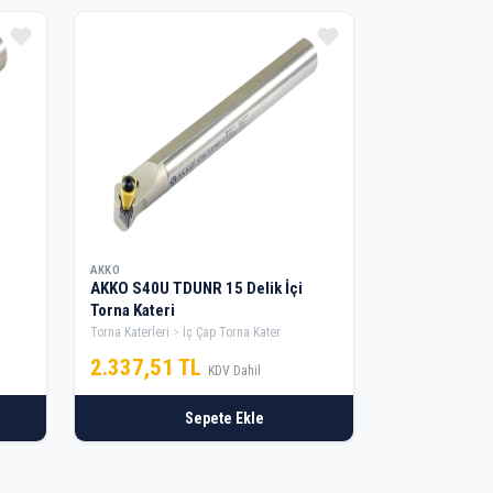
AKKO
AKKO S40U TDUNR 15 Delik İçi
Torna Kateri
Torna Katerleri
İç Çap Torna Kater
2.337,51 TL
KDV Dahil
Sepete Ekle