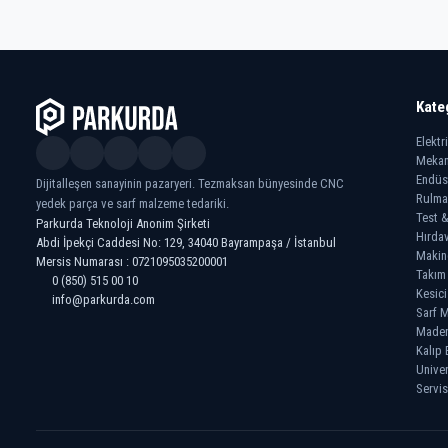
Kate
Elektr
Mekan
Endüs
Dijitalleşen sanayinin pazaryeri. Tezmaksan bünyesinde CNC
Rulma
yedek parça ve sarf malzeme tedariki.
Test &
Parkurda Teknoloji Anonim Şirketi
Hırdav
Abdi İpekçi Caddesi No: 129, 34040 Bayrampaşa / İstanbul
Makin
Mersis Numarası : 0721095035200001
Takım
0 (850) 515 00 10
Kesici
info@parkurda.com
Sarf M
Madeni
Kalıp 
Univer
Servis