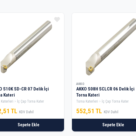
AKKO
 S10K SD-CR 07 Delik İçi
AKKO S08H SCLCR 06 Delik İçi
a Kateri
Torna Kateri
 Katerleri
İç Çap Torna Kater
Torna Katerleri
İç Çap Torna Kater
2,51 TL
552,51 TL
KDV Dahil
KDV Dahil
Sepete Ekle
Sepete Ekle