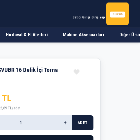
0 ürün
Satıcı Girişi
Giriş Yap
Hırdavat & El Aletleri
Makine Aksesuarları
Diğer Ürü
VUBR 16 Delik İçi Torna
 TL
92,69 TL/adet
+
ADET