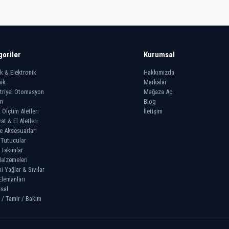
goriler
Kurumsal
ik & Elektronik
Hakkımızda
ik
Markalar
triyel Otomasyon
Mağaza Aç
n
Blog
 Ölçüm Aletleri
İletişim
at & El Aletleri
e Aksesuarları
 Tutucular
 Takımlar
alzemeleri
 Yağlar & Sıvılar
Elemanları
sal
 / Tamir / Bakım