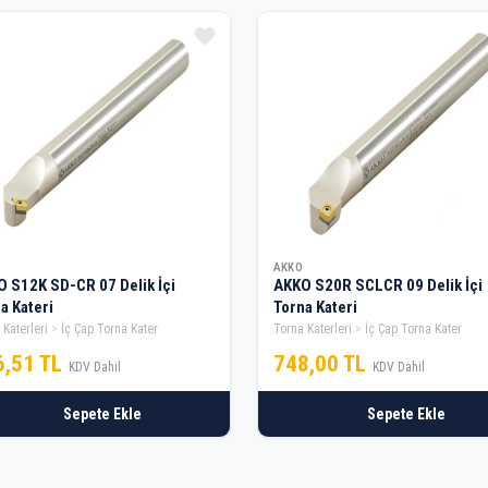
AKKO
 S12K SD-CR 07 Delik İçi
AKKO S20R SCLCR 09 Delik İçi
a Kateri
Torna Kateri
 Katerleri
İç Çap Torna Kater
Torna Katerleri
İç Çap Torna Kater
6,51 TL
748,00 TL
KDV Dahil
KDV Dahil
Sepete Ekle
Sepete Ekle