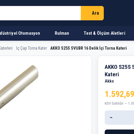
Ara
düstriyel Otomasyon
Rulman
Test & Ölçüm Aletleri
aterleri
İç Çap Torna Kater
AKKO S25S SVUBR 16 Delik İçi Torna Kateri
Delik İçi Torna Kateri
AKKO S25S S
Kateri
Akko
1.592,69
KDV Dahildir — 1.5
−