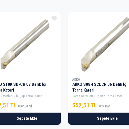
AKKO
 S10K SD-CR 07 Delik İçi
AKKO S08H SCLCR 06 Delik İçi
a Kateri
Torna Kateri
 Katerleri
İç Çap Torna Kater
Torna Katerleri
İç Çap Torna Kater
2,51 TL
552,51 TL
KDV Dahil
KDV Dahil
Sepete Ekle
Sepete Ekle