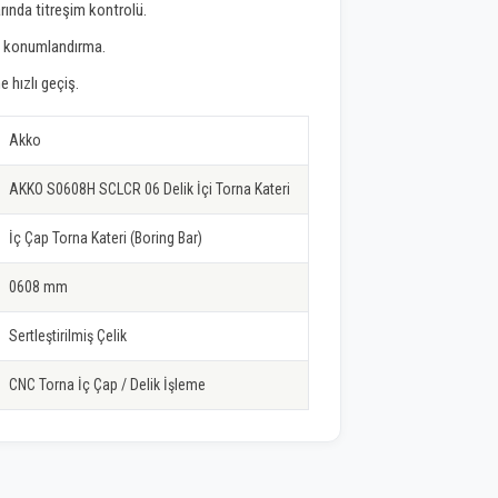
rında titreşim kontrolü.
uç konumlandırma.
e hızlı geçiş.
Akko
AKKO S0608H SCLCR 06 Delik İçi Torna Kateri
İç Çap Torna Kateri (Boring Bar)
0608 mm
Sertleştirilmiş Çelik
CNC Torna İç Çap / Delik İşleme