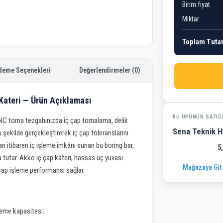
Birim fiyat
Miktar
Toplam Tuta
deme Seçenekleri
Değerlendirmeler (0)
Kateri — Ürün Açıklaması
BU ÜRÜNÜN SATIC
C torna tezgahınızda iç çap tornalama, delik
Sena Teknik H
şekilde gerçekleştirerek iç çap toleranslarını
 itibaren iç işleme imkânı sunan bu boring bar,
5
a tutar. Akko iç çap kateri, hassas uç yuvası
Mağazaya Git
 çap işleme performansı sağlar.
leme kapasitesi.