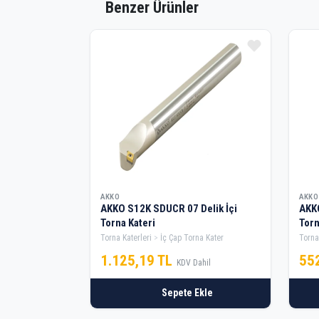
Benzer Ürünler
AKKO
AKKO
AKKO S12K SDUCR 07 Delik İçi
AKKO
Torna Kateri
Torn
Torna Katerleri
İç Çap Torna Kater
Torna
1.125,19 TL
55
KDV Dahil
Sepete Ekle