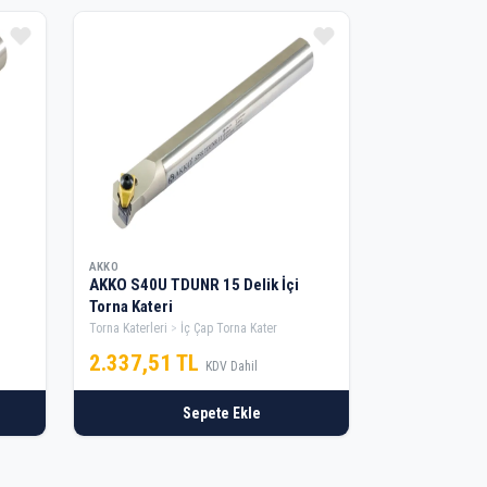
AKKO
AKKO S40U TDUNR 15 Delik İçi
Torna Kateri
Torna Katerleri
İç Çap Torna Kater
2.337,51 TL
KDV Dahil
Sepete Ekle