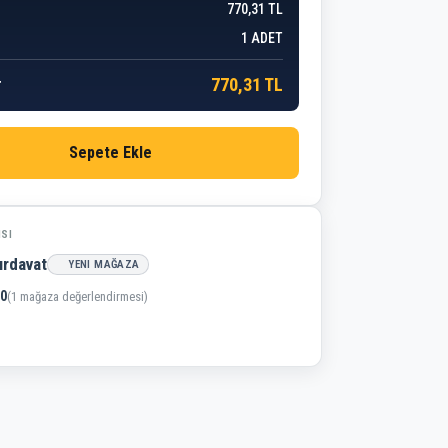
770,31 TL
1
ADET
770,31 TL
r
Sepete Ekle
ISI
ırdavat
YENI MAĞAZA
,0
(1 mağaza değerlendirmesi)