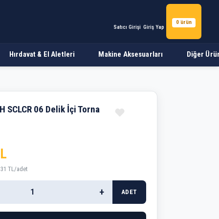
0 ürün
Satıcı Girişi
Giriş Yap
Hırdavat & El Aletleri
Makine Aksesuarları
Diğer Ürü
 SCLCR 06 Delik İçi Torna
TL
,31 TL/adet
+
ADET