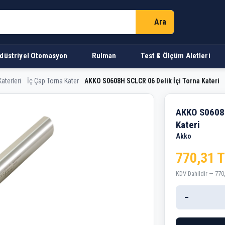
Ara
düstriyel Otomasyon
Rulman
Test & Ölçüm Aletleri
aterleri
İç Çap Torna Kater
AKKO S0608H SCLCR 06 Delik İçi Torna Kateri
6 Delik İçi Torna Kateri
AKKO S0608H
Kateri
Akko
770,31 
KDV Dahildir — 770
−