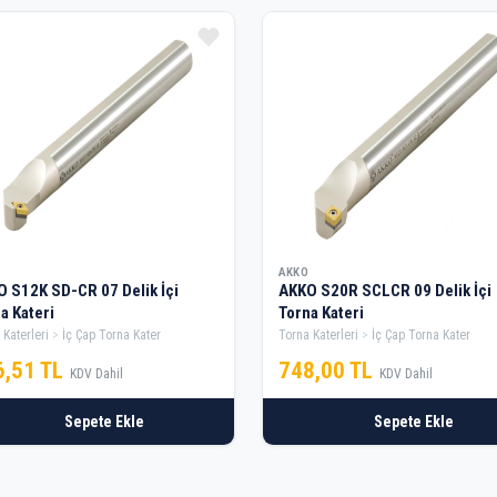
AKKO
 S12K SD-CR 07 Delik İçi
AKKO S20R SCLCR 09 Delik İçi
a Kateri
Torna Kateri
 Katerleri
İç Çap Torna Kater
Torna Katerleri
İç Çap Torna Kater
6,51 TL
748,00 TL
KDV Dahil
KDV Dahil
Sepete Ekle
Sepete Ekle