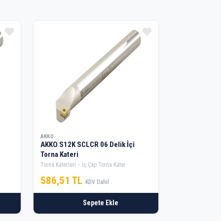
AKKO
AKKO S12K SCLCR 06 Delik İçi
Torna Kateri
Torna Katerleri
İç Çap Torna Kater
586,51 TL
KDV Dahil
Sepete Ekle