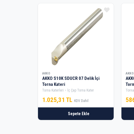
AKKO
AKKO
AKKO S10K SDUCR 07 Delik İçi
AKKO
Torna Kateri
Torn
Torna Katerleri
İç Çap Torna Kater
Torna
1.025,31 TL
58
KDV Dahil
Sepete Ekle