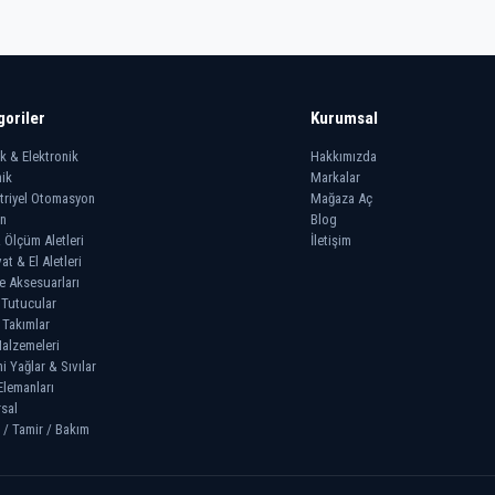
goriler
Kurumsal
ik & Elektronik
Hakkımızda
ik
Markalar
triyel Otomasyon
Mağaza Aç
n
Blog
 Ölçüm Aletleri
İletişim
at & El Aletleri
e Aksesuarları
 Tutucular
 Takımlar
alzemeleri
 Yağlar & Sıvılar
Elemanları
sal
 / Tamir / Bakım