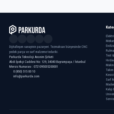
Kate
Elektr
Mekan
Endüs
Dijitalleşen sanayinin pazaryeri. Tezmaksan bünyesinde CNC
Rulma
yedek parça ve sarf malzeme tedariki.
Test &
Parkurda Teknoloji Anonim Şirketi
Hırdav
Abdi İpekçi Caddesi No: 129, 34040 Bayrampaşa / İstanbul
Makin
Mersis Numarası : 0721095035200001
Takım
0 (850) 515 00 10
Kesici
info@parkurda.com
Sarf M
Madeni
Kalıp 
Univer
Servis