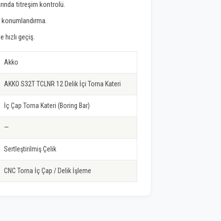
rında titreşim kontrolü.
uç konumlandırma.
e hızlı geçiş.
Akko
AKKO S32T TCLNR 12 Delik İçi Torna Kateri
İç Çap Torna Kateri (Boring Bar)
—
Sertleştirilmiş Çelik
CNC Torna İç Çap / Delik İşleme