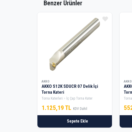
Benzer Ürünler
AKKO
AKKO
AKKO S12K SDUCR 07 Delik İçi
AKKO
Torna Kateri
Torn
Torna Katerleri
İç Çap Torna Kater
Torna
1.125,19 TL
55
KDV Dahil
Sepete Ekle