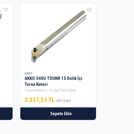
AKKO
AKKO S40U TDUNR 15 Delik İçi
Torna Kateri
Torna Katerleri
İç Çap Torna Kater
2.337,51 TL
KDV Dahil
Sepete Ekle