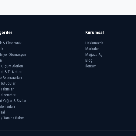
goriler
Kurumsal
ik & Elektronik
Hakkımızda
ik
Markalar
triyel Otomasyon
Mağaza Aç
n
Blog
 Ölçüm Aletleri
İletişim
at & El Aletleri
e Aksesuarları
 Tutucular
 Takımlar
alzemeleri
 Yağlar & Sıvılar
Elemanları
sal
 / Tamir / Bakım