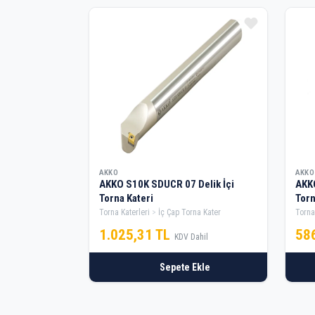
AKKO
AKKO
AKKO S10K SDUCR 07 Delik İçi
AKKO
Torna Kateri
Torn
Torna Katerleri
İç Çap Torna Kater
Torna
1.025,31 TL
58
KDV Dahil
Sepete Ekle