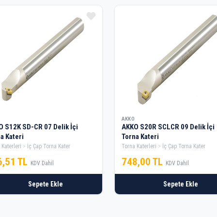
AKKO
 S12K SD-CR 07 Delik İçi
AKKO S20R SCLCR 09 Delik İçi
a Kateri
Torna Kateri
 Katerleri
İç Çap Torna Kater
Torna Katerleri
İç Çap Torna Kater
6,51 TL
748,00 TL
KDV Dahil
KDV Dahil
Sepete Ekle
Sepete Ekle