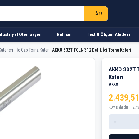
Ara
düstriyel Otomasyon
Rulman
Test & Ölçüm Aletleri
aterleri
İç Çap Torna Kater
AKKO S32T TCLNR 12 Delik İçi Torna Kateri
Delik İçi Torna Kateri
AKKO S32T T
Kateri
Akko
2.439,51
KDV Dahildir — 2.4
−