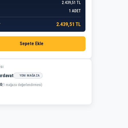
2.439,51 TL
1
ADET
2.439,51 TL
r
Sepete Ekle
ISI
ırdavat
YENI MAĞAZA
,0
(1 mağaza değerlendirmesi)