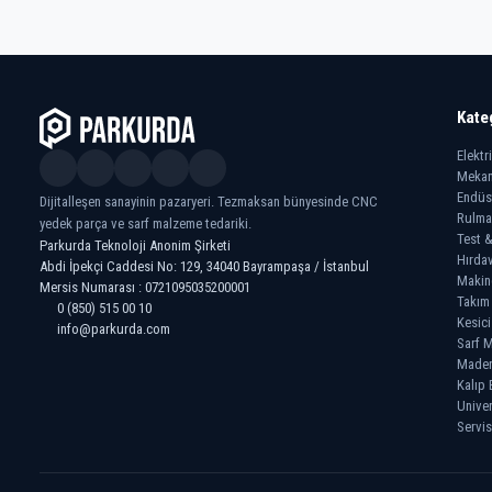
Kate
Elektr
Mekan
Endüs
Dijitalleşen sanayinin pazaryeri. Tezmaksan bünyesinde CNC
Rulma
yedek parça ve sarf malzeme tedariki.
Test &
Parkurda Teknoloji Anonim Şirketi
Hırdav
Abdi İpekçi Caddesi No: 129, 34040 Bayrampaşa / İstanbul
Makin
Mersis Numarası : 0721095035200001
Takım
0 (850) 515 00 10
Kesici
info@parkurda.com
Sarf M
Madeni
Kalıp 
Univer
Servis