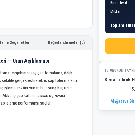
Birim fiyat
Miktar
Toplam Tuta
deme Seçenekleri
Değerlendirmeler (0)
teri — Ürün Açıklaması
BU ÜRÜNÜN SATIC
torna tezgahınızda iç çap tornalama, delik
Sena Teknik H
şekilde gerçekleştirerek iç çap toleranslarını
 iç işleme imkânı sunan bu boring bar, uzun
5
r. Akko iç çap kateri, hassas uç yuvası
Mağazaya Git
 çap işleme performansı sağlar.