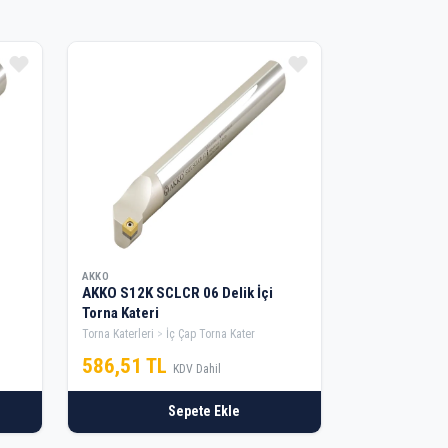
AKKO
AKKO S12K SCLCR 06 Delik İçi
Torna Kateri
Torna Katerleri
İç Çap Torna Kater
586,51 TL
KDV Dahil
Sepete Ekle