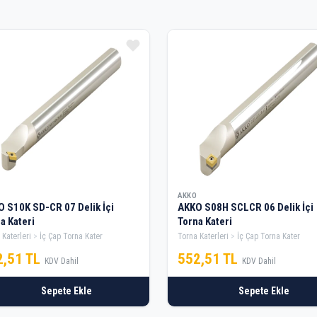
AKKO
 S10K SD-CR 07 Delik İçi
AKKO S08H SCLCR 06 Delik İçi
a Kateri
Torna Kateri
 Katerleri
İç Çap Torna Kater
Torna Katerleri
İç Çap Torna Kater
2,51 TL
552,51 TL
KDV Dahil
KDV Dahil
Sepete Ekle
Sepete Ekle