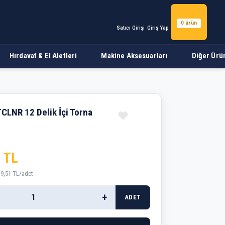
0 ürün
Satıcı Girişi
Giriş Yap
Hırdavat & El Aletleri
Makine Aksesuarları
Diğer Ürü
CLNR 12 Delik İçi Torna
 TL
39,51 TL/adet
+
ADET